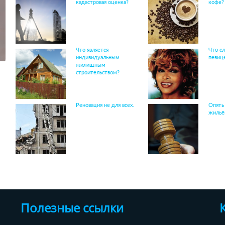
кадастровая оценка?
кофе?
Что является
Что сл
индивидуальным
певиц
жилищным
строительством?
Реновация не для всех.
Опять
жильё
Полезные ссылки