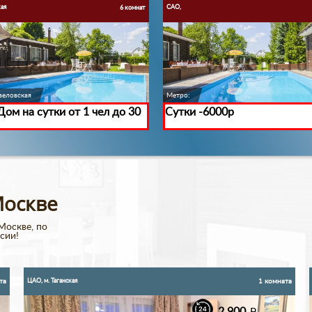
кая
САО,
6 комнат
веловская
Метро:
Дом на сутки от 1 чел до 30
Сутки -6000р
Москве
Москве, по
сии!
ЦАО, м. Таганская
та
1 комната
2 900