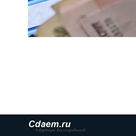
Услуги ЖКХ вырастут в России 2019г.
cdaem.ru
Читать полностью >>