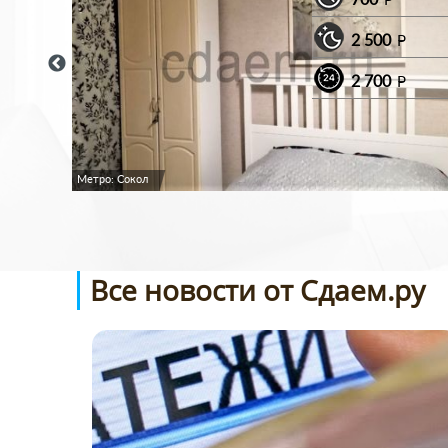
P
2 500
P
2 700
P
Метро: Сокол
Все новости от Сдаем.ру