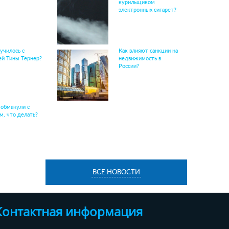
курильщиком
электронных сигарет?
училось с
Как влияют санкции на
ей Тины Тёрнер?
недвижимость в
России?
 обманули с
м, что делать?
ВСЕ НОВОСТИ
Контактная информация