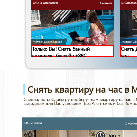
САО, м. Савеловская
м. Савеловс
1 комната
1 комната
Метро: Савеловская
Метро: Са
Только Вы! Снять банный
Снять 
комплекс, бассейн +38С
чел
Снять квартиру на час в 
Специалисты Сдаём.ру подберут вам квартиру на час в 
выгодным для Вас условиям! Без Агентских и без Комис
САО, м. Сокол
1 комната
1 комна
700