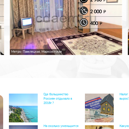
P
2 000
P
400
P
Метро: Павелецкая, Марксистская
Где большинство
Налог
Россиян отдыхало в
вырос
2018г.?
На сколько уменьшится
Какую